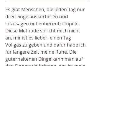
Es gibt Menschen, die jeden Tag nur 
drei Dinge aussortieren und 
sozusagen nebenbei entrümpeln. 
Diese Methode spricht mich nicht 
an, mir ist es lieber, einen Tag 
Vollgas zu geben und dafür habe ich 
für längere Zeit meine Ruhe. Die 
guterhaltenen Dinge kann man auf 
den Flohmarkt bringen, das ist mein 
Vorhaben dieses Wochenende. 
Dieses Mal werden es allerding nur 
Schuhe und Kleidung sein, denn 
wenn fünf Personen ausmisten 
kommt einiges zusammen. Beim 
nächsten Mal werden es dann 
Einrichtungsgegenstände und 
sperriges Gut sein, obwohl 
Einrichtungsgegenstände?! Nein, die 