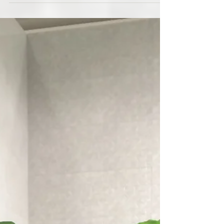
Wohnen/Kochen/Essen ♡
Es wird mal wieder Zeit für ein Update! Obwohl wir
schon seit 26. Oktober eingezogen sind, arbeiten wir
noch immer fleißig an unserer...